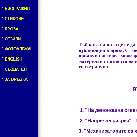
Тъй като нашата цел е да
публикации в проза. С то
проявява интерес, може д
материали с помощта на и
ги съхраняват.
В
1. "На денонощна огнена 
2. "Напречен разрез" - 19
3. "Механизаторите са хо