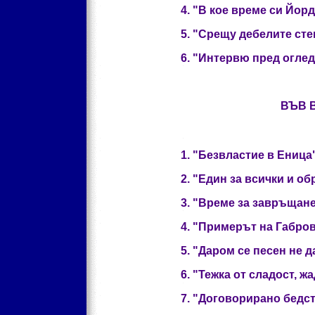
4. "В кое време си Йордан
5. "Срещу дебелите стени
6. "Интервю пред огледал
ВЪВ 
1. "Безвластие в Еница"- 
2. "Един за всички и обра
3. "Време за завръщане" 
4. "Примерът на Габровни
5. "Даром се песен не дав
6. "Тежка от сладост, жад
7. "Договорирано бедстви